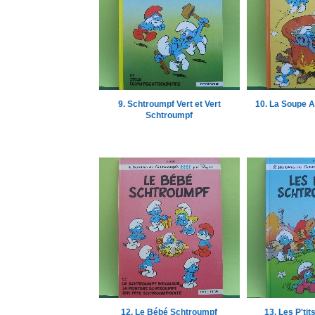
9. Schtroumpf Vert et Vert
10. La Soupe 
Schtroumpf
12. Le Bébé Schtroumpf
13. Les P'ti