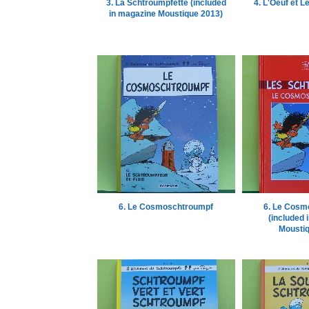
3. La Schtroumpfette (included
4. L'Oeuf et 
in magazine Moustique 2013)
6. Le Cosmoschtroumpf
6. Le Cosm
(included 
Moustiq