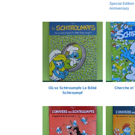
Special Edition 
Anniversary
Où se Schtroumpfe Le Bébé
Cherche et 
Schtroumpf