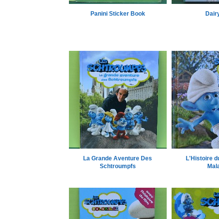
Panini Sticker Book
Dair
La Grande Aventure Des
L'Histoire 
Schtroumpfs
Mala