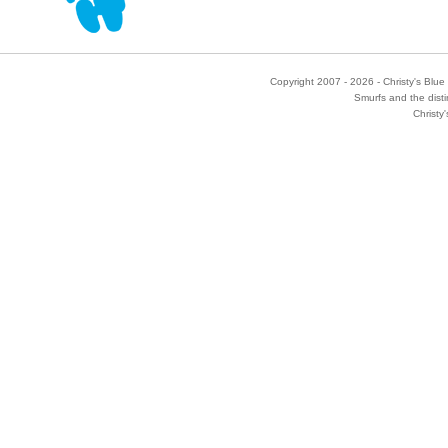
Copyright 2007 - 2026 - Christy's Blue 
Smurfs and the disti
Christy'