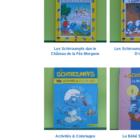
Les Schtroumpfs dan le
Les Schtroumpf
Château de la Fée Morgane
D'o
Activités & Coloriages
Le Bébé 