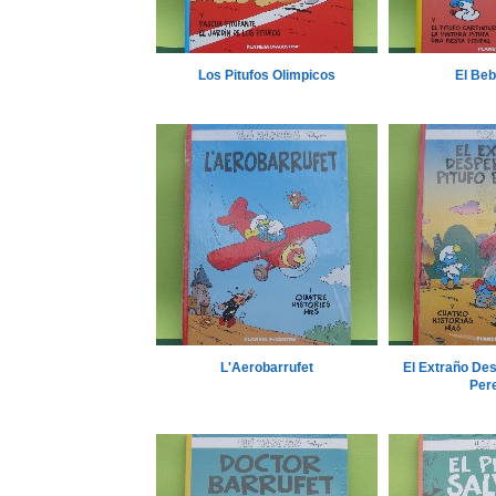
Los Pitufos Olimpicos
El Beb
L'Aerobarrufet
El Extraño Des
Per