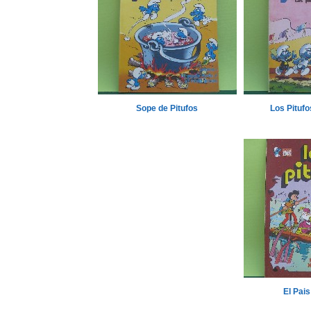
Sope de Pitufos
Los Pitufo
El Pais