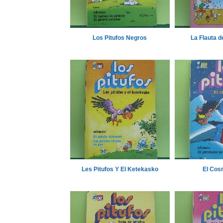
Los Pitufos Negros
La Flauta d
Les Pitufos Y El Ketekasko
El Cos