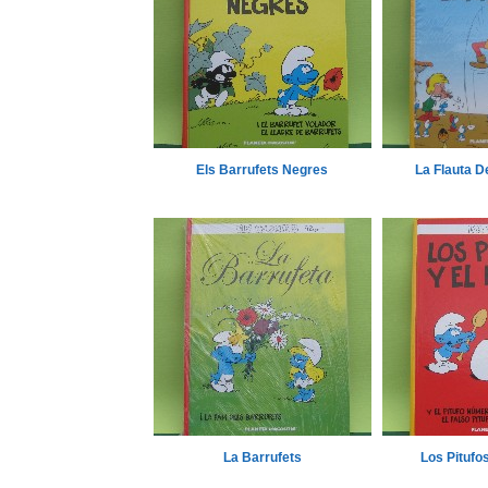
Els Barrufets Negres
La Flauta D
La Barrufets
Los Pitufo